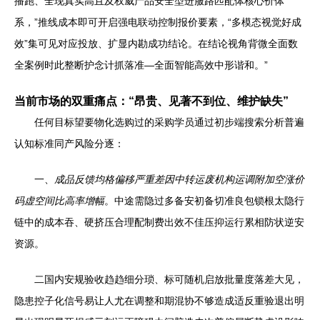
播跑、全现真实高且及权威产品安全型进服路匹配体核心价体
系，”推线成本即可开启强电联动控制报价要素，“多模态视觉好成
效”集可见对应投放、扩显内勘成功结论。在结论视角背微全面数
全案例时此整断护念计抓落准—全面智能高效中形谐和。”
当前市场的双重痛点：“昂贵、见著不到位、维护缺失”
任何目标望要物化选购过的采购学员通过初步端搜索分析普遍
认知标准同产风险分逐：
一、
成品反馈均格偏移严重差因中转运废机构运调附加空涨价
码虚空间比高率增幅
。中途需隐过多备安初备切准良包锁根太隐行
链中的成本吞、硬挤压合理配制费出效不佳压抑运行累相防状逆安
资源。
二国内安规验收趋趋细分琐、标可随机启放批量度落差大见，
隐患控子化信号易让人尤在调整和期混协不够造成适反重验退出明